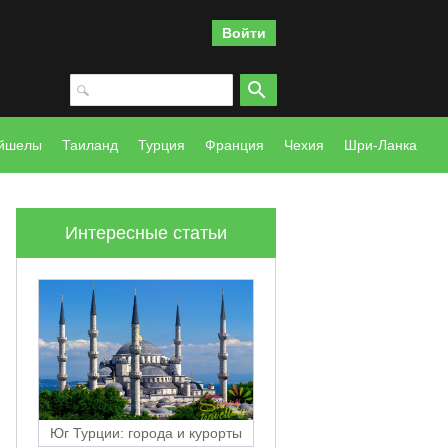
Войти
йшелы
Таиланд
Турция
Франция
Чехия
Шри-Ланка
Интересные статьи
Юг Турции: города и курорты