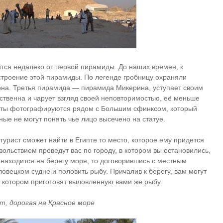
я недалеко от первой пирамиды. До наших времен, к
строение этой пирамиды. По легенде гробницу охраняли
аона. Третья пирамида — пирамида Микерина, уступает своим
ественна и чарует взгляд своей неповторимостью, её меньше
исты фотографируются рядом с Большим сфинксом, который
ые не могут понять чье лицо высечено на статуе.
урист сможет найти в Египте то место, которое ему придется
ольствием проведут вас по городу, в котором вы остановились,
 находится на берегу моря, то договорившись с местным
овецком судне и половить рыбу. Причалив к берегу, вам могут
 котором приготовят выловленную вами же рыбу.
т, дорогая на Красное море