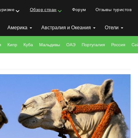
туризме
Обзор стран
Форум
Отзывы туристов
keyboard_arrow_down
keyboard_arrow_down
Америка
Австралия и Океания
Отели
я
Кипр
Куба
Мальдивы
ОАЭ
Португалия
Россия
Се