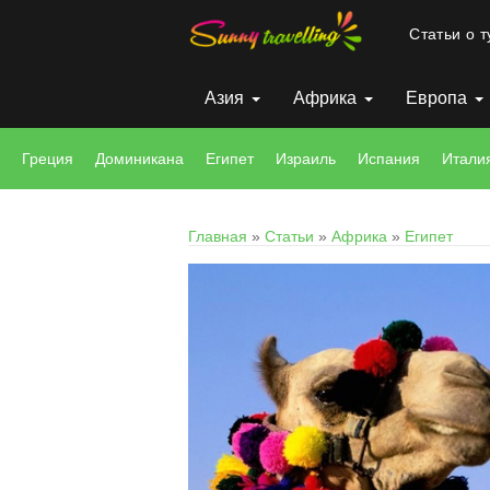
Статьи о 
Азия
Африка
Европа
Греция
Доминикана
Египет
Израиль
Испания
Итали
Главная
»
Статьи
»
Африка
»
Египет