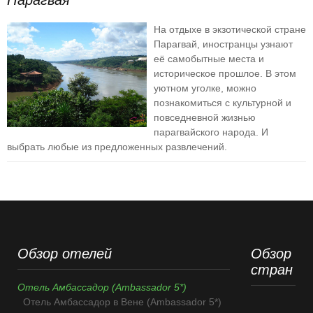
Парагвая
На отдыхе в экзотической стране
Парагвай, иностранцы узнают
её самобытные места и
историческое прошлое. В этом
уютном уголке, можно
познакомиться с культурной и
повседневной жизнью
парагвайского народа. И
выбрать любые из предложенных развлечений.
Обзор отелей
Обзор
стран
Отель Амбассадор (Ambassador 5*)
Отель Амбассадор в Вене (Ambassador 5*)