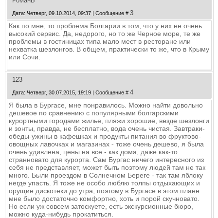
РоманБ
3
Дата: Четверг, 09.10.2014, 09:37 | Сообщение #
Как по мне, то проблема Болгарии в том, что у них не очень
высокий сервис. Да, недорого, но то же Черное море, те же
проблемы в гостиницах типа мало мест в ресторане или
нехватка шезлонгов. В общем, практически то же, что в Крыму
или Сочи.
123
4
Дата: Четверг, 30.07.2015, 19:19 | Сообщение #
Я была в Бургасе, мне понравилось. Можно найти довольно
дешевое по сравнению с популярными болгарскими
курортными городами жилье, пляжи хорошие, везде шезлонги
и зонты, правда, не бесплатно, вода очень чистая. Завтраки-
обеды-ужины в кафешках и продукты питания во фруктово-
овощных лавочках и магазинах - тоже очень дешево, я была
очень удивлена, цены на все - как дома, даже как-то
странновато для курорта. Сам Бургас ничего интересного из
себя не представляет, может быть поэтому людей там не так
много. Были проездом в Солнечном Береге - так там яблоку
негде упасть. Я тоже не особо люблю толпы отдыхающих и
орущие дискотеки до утра, поэтому в Бургасе в этом плане
мне было достаточно комфортно, хоть и порой скучновато.
Но если уж совсем затоскуете, есть экскурсионные бюро,
можно куда-нибудь прокатиться.