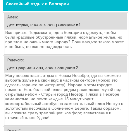
Спокойный отдых в Болгарии
Алекс
1
Дата: Вторник, 18.03.2014, 20:12 | Сообщение #
Все привет. Подскажите, где в Болгарии отдохнуть, чтобы
были красивые обустроенные пляжи, нормальное жилье, но
при этом не очень много народу? Понимаю,что такого может
и не быть, но все же надежда есть.
Perevorot
2
Дата: Среда, 30.04.2014, 20:08 | Сообщение #
Могу посоветовать отдых в Новом Несебре, где вы сможете
выбрать жилье на свой вкус в частном секторе (можно это
сделать заранее по интернету). Народа в этом городке
немного. Есть большой плюс, рядом расположен музей под
открытым небом - Старый город Несебр. Пляжи в Несебре
каменистые, но почти каждые 15 минут ходит
комфортабельный автобус на замечательный пляж Нептун с
золотистым песочком в Солнечном Береге. Таким образом,
вы словите сразу трех зайцев: комфорт, впечатления и
отличный пляж. Удачи!