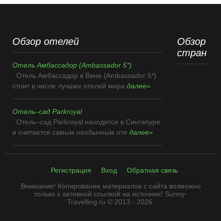
Обзор отелей
Обзор
стран
Отель Амбассадор (Ambassador 5*)
Отель Амбассадор в Вене (Ambassador 5*)
стоит в числе лучших отелей мира
далее»
Отель–сад Parkroyal
Отель–сад Parkroyal находится в Сингапуре
и считается самым необычным оте
далее»
Регистрация
Вход
Обратная связь
Внимание! Копирование материалов с сайта возможно
только с активной ссылкой на источник! Sunny-
Travelling.ru © 2013 - 2026
.