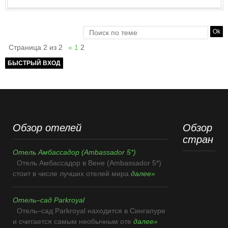
Страница
2
из
2
«
1
2
Обзор отелей
Обзор
стран
Отель Амбассадор (Ambassador 5*)
Отель Амбассадор в Вене (Ambassador 5*)
стоит в числе лучших отелей мира
далее»
Отель–сад Parkroyal
Отель–сад Parkroyal находится в Сингапуре
и считается самым необычным оте
далее»