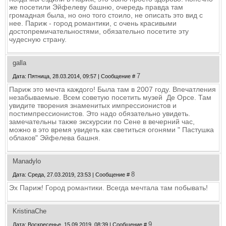
же посетили Эйфелеву башню, очередь правда там
громадная была, но оно того стоило, не описать это вид с
нее. Париж - город романтики, с очень красивыми
достопремичательностями, обязательно посетите эту
чудесную страну.
galla
7
Дата: Пятница, 28.03.2014, 09:57 | Сообщение #
Париж это мечта каждого! Была там в 2007 году. Впечатления
незабываемые. Всем советую посетить музей Де Орсе. Там
увидите творения знаменитых импрессионистов и
постимпрессионистов. Это надо обязательно увидеть.
замечательны также экскурсии по Сене в вечерний час,
можно в это время увидеть как светиться огонями " Пастушка
облаков" Эйфелева башня.
Manadylo
8
Дата: Среда, 27.03.2019, 23:53 | Сообщение #
Эх Париж! Город романтики. Всегда мечтала там побывать!
KristinaChe
9
Дата: Воскресенье, 15.09.2019, 08:39 | Сообщение #