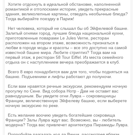
Хотите отдохнуть в идеальной обстановке, наполненной
романтикой и отголосками истории, увидеть прекрасные
здания, великолепные картины, отведать необычные блюда?
Тогда выбирайте поездку в Париж!
Нет человека, который не слышал бы об Эйфелевой башне.
Залитый огнями город, лучшие блюда национальной кухни,
приготовленные поварами Le Jules Verne, ресторан
расположен на втором этаже, возможность признаться в
любви в городе моды и красоты – все это доступно на самой
известной башне мира. Любите стриптиз? Тогда вам на
первый этаж, в ресторан 58 Tour Eiffel. Из места семейного
отдыха он с наступлением вечера преображается в клуб.
Всего 8 евро понадобится вам для того, чтобы подняться на
башню. Подъемники и лифты работают до полуночи.
Если вам нравятся речные экскурсии, рекомендуем ночную
прогулку по Сене. Вид собора Нотр - Дам не оставит вас
равнодушным. Вы увидите огни Лувра – сокровищницы
Франции, величественную Эйфелеву башню, если выберете
ночную экскурсию по реке.
Есть желание воочию увидеть богатейшие сокровища
Франции? Залы Лувра ждут вас. Возможно, вы - любитель
модерна? Тогда вас привлечет архитектура Пирамиды Лувра.
Попробуйте разгадать код да Винчи, рассмотрев вблизи