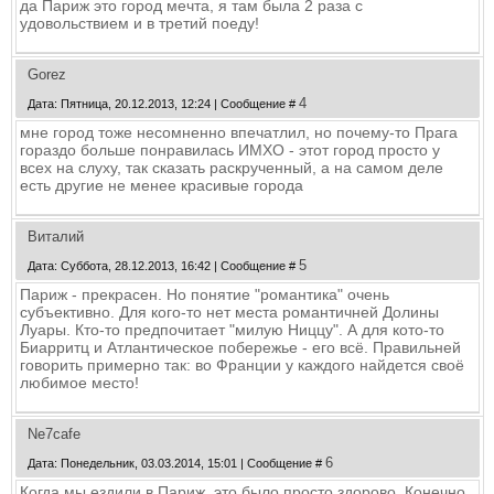
да Париж это город мечта, я там была 2 раза с
удовольствием и в третий поеду!
Gorez
4
Дата: Пятница, 20.12.2013, 12:24 | Сообщение #
мне город тоже несомненно впечатлил, но почему-то Прага
гораздо больше понравилась ИМХО - этот город просто у
всех на слуху, так сказать раскрученный, а на самом деле
есть другие не менее красивые города
Виталий
5
Дата: Суббота, 28.12.2013, 16:42 | Сообщение #
Париж - прекрасен. Но понятие "романтика" очень
субъективно. Для кого-то нет места романтичней Долины
Луары. Кто-то предпочитает "милую Ниццу". А для кото-то
Биарритц и Атлантическое побережье - его всё. Правильней
говорить примерно так: во Франции у каждого найдется своё
любимое место!
Ne7cafe
6
Дата: Понедельник, 03.03.2014, 15:01 | Сообщение #
Когда мы ездили в Париж, это было просто здорово. Конечно