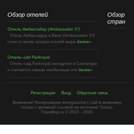
Обзор отелей
Обзор
стран
Отель Амбассадор (Ambassador 5*)
Отель Амбассадор в Вене (Ambassador 5*)
стоит в числе лучших отелей мира
далее»
Отель–сад Parkroyal
Отель–сад Parkroyal находится в Сингапуре
и считается самым необычным оте
далее»
Регистрация
Вход
Обратная связь
Внимание! Копирование материалов с сайта возможно
только с активной ссылкой на источник! Sunny-
Travelling.ru © 2013 - 2026
.