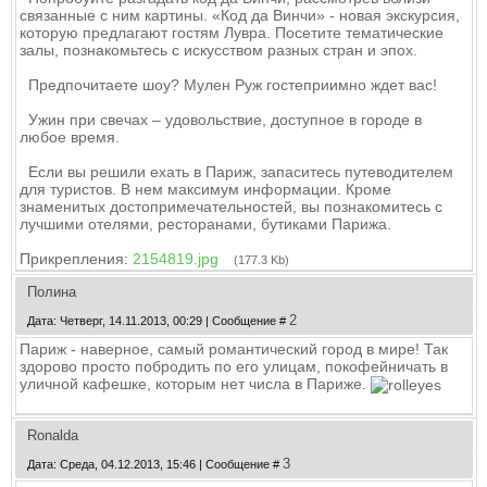
связанные с ним картины. «Код да Винчи» - новая экскурсия,
которую предлагают гостям Лувра. Посетите тематические
залы, познакомьтесь с искусством разных стран и эпох.
Предпочитаете шоу? Мулен Руж гостеприимно ждет вас!
Ужин при свечах – удовольствие, доступное в городе в
любое время.
Если вы решили ехать в Париж, запаситесь путеводителем
для туристов. В нем максимум информации. Кроме
знаменитых достопримечательностей, вы познакомитесь с
лучшими отелями, ресторанами, бутиками Парижа.
Прикрепления:
2154819.jpg
(177.3 Kb)
Полина
2
Дата: Четверг, 14.11.2013, 00:29 | Сообщение #
Париж - наверное, самый романтический город в мире! Так
здорово просто побродить по его улицам, покофейничать в
уличной кафешке, которым нет числа в Париже.
Ronalda
3
Дата: Среда, 04.12.2013, 15:46 | Сообщение #