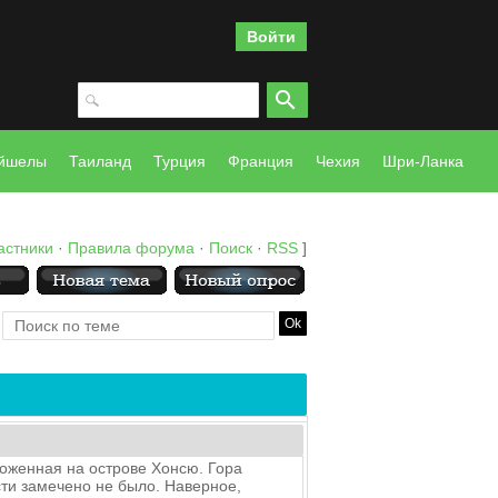
Войти
йшелы
Таиланд
Турция
Франция
Чехия
Шри-Ланка
астники
·
Правила форума
·
Поиск
·
RSS
]
оженная на острове Хонсю. Гора
сти замечено не было. Наверное,