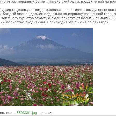
мирил разгневанных богов синтоистский храм, воздвигнутый на ве
Фудзисвященна для каждого японца, по синтоистскому ученью она 
. Каждый японец должен подняться на вершину священной горы, хо
а так много туристов,зачастую люди приезжают целыми семьями. Ос
ны полностью сходит снег. Происходит это с июня по сентябрь.
епления:
8503391.jpg
(91.8 Kb)