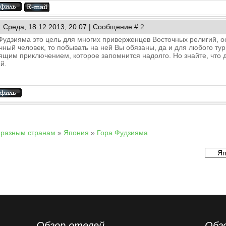
: Среда, 18.12.2013, 20:07 | Сообщение #
2
Фудзияма это цель для многих приверженцев Восточных религий, о
чный человек, то побывать на ней Вы обязаны, да и для любого т
ящим приключением, которое запомнится надолго. Но знайте, что 
й.
 разным странам
»
Япония
»
Гора Фудзияма
Обзор отелей
Обз