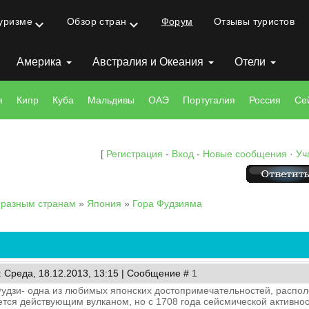
туризме
Обзор стран
Форум
Отзывы туристов
keyboard_arrow_down
keyboard_arrow_down
Америка
Австралия и Океания
Отели
я
Кипр
Куба
Мальдивы
ОАЭ
Португалия
Россия
Се
[
Регистрация
-
Вход
-
Новые сообщения
·
Уч
 разным странам
»
Япония
»
Гора Фудзияма
: Среда, 18.12.2013, 13:15 | Сообщение #
1
удзи- одна из любимых японских достопримечательностей, распол
ется действующим вулканом, но с 1708 года сейсмической активно