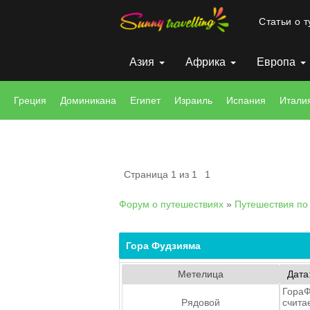
Статьи о 
Азия
Африка
Европа
Греция
Доминикана
Египет
Израиль
Испания
Итали
Страница
1
из
1
1
Форум о путешествиях
»
Путешествия по
Гора Фудзияма
Метелица
Дата
ГораФ
Рядовой
счита