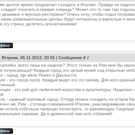
же долгое время предлагает съездить в Италию. Правда не надолго
 следует посетить в первую очередь? Может кто-то сам там отдыха
 дешевые и вкусные рестораны? Очень хочу, чтобы отдых понравил
, какие развлекательные центры будут интересны и взрослым и ма
 в эту страну, делитесь впечатлениями!
: Вторник, 05.11.2013, 20:55 | Сообщение #
2
aramelka, всего лишь на неделю? Этого только на Рим мне бы хват
я потрясающая! Каждый город это целый музей под открытым неб
а - город, где жили Ромео и Джульетта.
ия - это город-театр. Каждый видит его по своему. Для кого шумный
тичный.
нция - это рай для любителей искусства и архитектуры. Недалеко 
й.
ль - шумный портовый город. Оттуда можно съездить на остров Ка
нечно же, Рим - столица современной Италии, унаследовавшая сво
же хотите побольше природы посмотреть, то рекомендую Сицилию 
нальными парками. Да и древностей там хоть отбавляй!