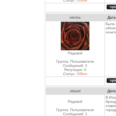
Статус:
Offline
elenka
Дата
Была 
обяза
хочет
Рядовой
Группа: Пользователи
Сообщений:
2
Репутация:
0
Статус:
Offline
vbazel
Дата
В Ита
Рядовой
брэнд
совре
Группа: Пользователи
город
Сообщений:
1