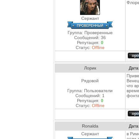
Флоре
Сержант
Группа: Проверенные
Сообщений:
36
Репутация:
0
Статус:
Offline
Лорик
Дата
Приве
Рядовой
Венец
что в
Группа: Пользователи
време
Сообщений:
1
фонта
Репутация:
0
Статус:
Offline
Ronalda
Дата
Сержант
в Рим
если 