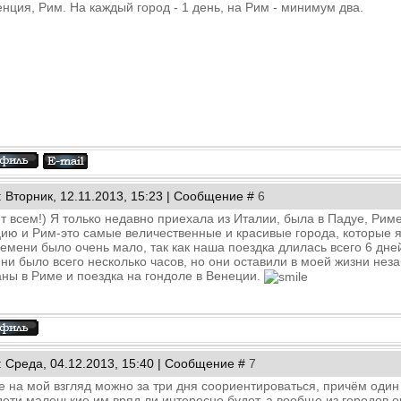
нция, Рим. На каждый город - 1 день, на Рим - минимум два.
: Вторник, 12.11.2013, 15:23 | Сообщение #
6
т всем!) Я только недавно приехала из Италии, была в Падуе, Рим
ию и Рим-это самые величественные и красивые города, которые я
ремени было очень мало, так как наша поездка длилась всего 6 дне
ни было всего несколько часов, но они оставили в моей жизни не
ны в Риме и поездка на гондоле в Венеции.
: Среда, 04.12.2013, 15:40 | Сообщение #
7
е на мой взгляд можно за три дня соориентироваться, причём один
дети маленькие им вряд ли интересно будет, а вообще из городов