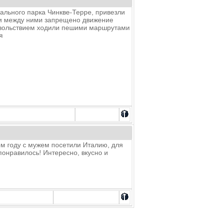
нального парка Чинкве-Терре, привезли
к и между ними запрещено движение
довольствием ходили пешими маршрутами
я
том году с мужем посетили Италию, для
онравилось! Интересно, вкусно и