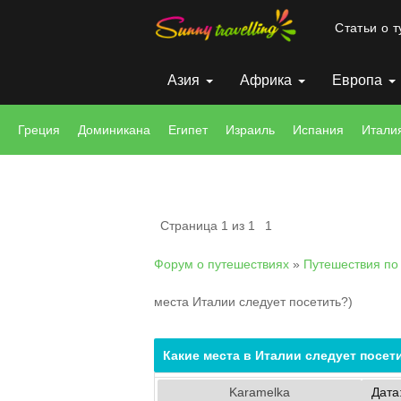
Статьи о 
Азия
Африка
Европа
Греция
Доминикана
Египет
Израиль
Испания
Итали
Страница
1
из
1
1
Форум о путешествиях
»
Путешествия по
места Италии следует посетить?)
Какие места в Италии следует посет
Karamelka
Дата