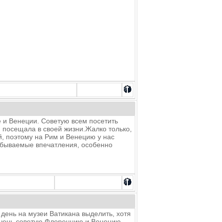
е и Венеции. Советую всем посетить
 посещала в своей жизни.Жалко только,
й, поэтому на Рим и Венецию у нас
забываемые впечатления, особенно
 день на музеи Ватикана выделить, хотя
 очень советую Флоренцию и Венецию