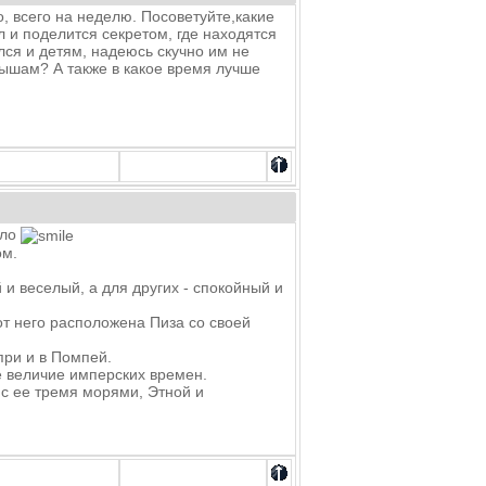
, всего на неделю. Посоветуйте,какие
л и поделится секретом, где находятся
ся и детям, надеюсь скучно им не
лышам? А также в какое время лучше
ило
ом.
 и веселый, а для других - спокойный и
от него расположена Пиза со своей
при и в Помпей.
е величие имперских времен.
с ее тремя морями, Этной и