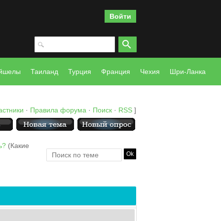
Войти
йшелы
Таиланд
Турция
Франция
Чехия
Шри-Ланка
астники
·
Правила форума
·
Поиск
·
RSS
]
ь?
(Какие