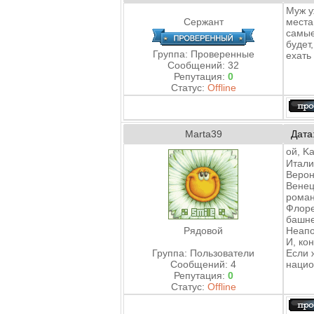
Муж у
Сержант
места
самые
будет
Группа: Проверенные
ехать
Сообщений:
32
Репутация:
0
Статус:
Offline
Marta39
Дата
ой, K
Итали
Верон
Венец
роман
Флоре
башне
Рядовой
Неапо
И, ко
Группа: Пользователи
Если 
Сообщений:
4
нацио
Репутация:
0
Статус:
Offline