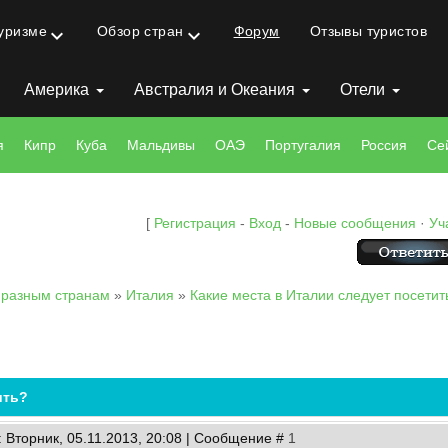
туризме
Обзор стран
Форум
Отзывы туристов
keyboard_arrow_down
keyboard_arrow_down
Америка
Австралия и Океания
Отели
я
Кипр
Куба
Мальдивы
ОАЭ
Португалия
Россия
Се
[
Регистрация
-
Вход
-
Новые сообщения
·
Уч
 разным странам
»
Италия
»
Какие места в Италии следует посетит
ить?
: Вторник, 05.11.2013, 20:08 | Сообщение #
1