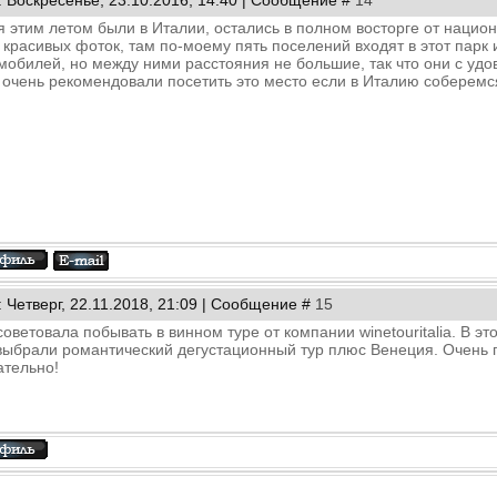
я этим летом были в Италии, остались в полном восторге от нацио
 красивых фоток, там по-моему пять поселений входят в этот пар
мобилей, но между ними расстояния не большие, так что они с у
 очень рекомендовали посетить это место если в Италию соберемс
: Четверг, 22.11.2018, 21:09 | Сообщение #
15
советовала побывать в винном туре от компании winetouritalia. В э
выбрали романтический дегустационный тур плюс Венеция. Очень п
ательно!