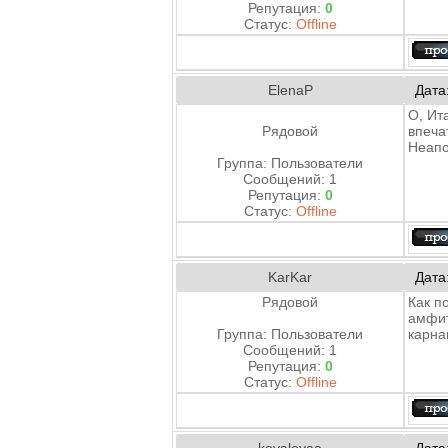
Репутация:
0
Статус:
Offline
ElenaP
Дата
О, Ит
Рядовой
впеча
Неапо
Группа: Пользователи
Сообщений:
1
Репутация:
0
Статус:
Offline
KarKar
Дата
Рядовой
Как п
амфит
Группа: Пользователи
карна
Сообщений:
1
Репутация:
0
Статус:
Offline
kovalovaa
Дата