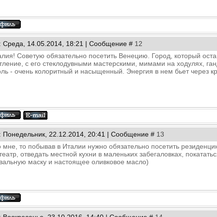
: Среда, 14.05.2014, 18:21 | Сообщение #
12
алия! Советую обязательно посетить Венецию. Город, который ос
тление, с его стеклодувными мастерскими, мимами на ходулях, г
ль - очень колоритный и насыщенный. Энергия в нем бьет через кр
: Понедельник, 22.12.2014, 20:41 | Сообщение #
13
о мне, то побывав в Италии нужно обязательно посетить резиденц
еатр, отведать местной кухни в маленьких забегаловках, покататьс
вальную маску и настоящее оливковое масло)
: Воскресенье, 23.10.2016, 14:40 | Сообщение #
14