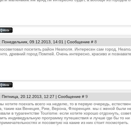
: Понедельник, 09.12.2013, 14:01 | Сообщение #
8
посоветовал посетить район Неаполя. Интересен сам город, Неапол
нто, древний город Помпей. Очень интересно, красиво и познават
: Пятница, 20.12.2013, 12:27 | Сообщение #
9
вы хотите поехать всего на неделю, то в первую очередь, естестве
а, такие как Венеция, Рим, Верона, Флоренция. мы с женой были не
ывали в турагентстве Tourisme. если хотите хорошо отдохнуть, сове
вить индивидуальную программу путешествия и лучше где бы то ни 
примечательностях и посоветую на какие из них стоит посмотреть.