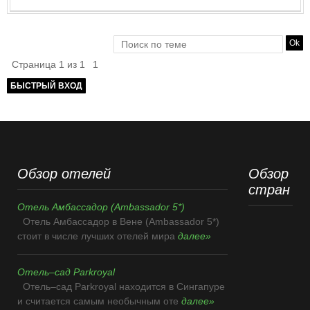
Страница
1
из
1
1
Обзор отелей
Обзор
стран
Отель Амбассадор (Ambassador 5*)
Отель Амбассадор в Вене (Ambassador 5*)
стоит в числе лучших отелей мира
далее»
Отель–сад Parkroyal
Отель–сад Parkroyal находится в Сингапуре
и считается самым необычным оте
далее»